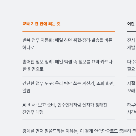
교육 기간 안에 되는 것
이건
반복 업무 자동화: 매일 하던 취합·정리·발송을 버튼
전사
하나로
개발
흩어진 정보 정리: 메일·엑셀 속 정보를 요약 카드나
다수
한 화면으로
필요
간단한 업무 도구: 우리 팀만 쓰는 계산기, 조회 화면,
저절
알림
오래
AI 비서: 보고 준비, 인수인계처럼 절차가 정해진
하루
잔업무 대행
시간
경계를 먼저 말씀드리는 이유는, 이 경계 안쪽만으로도 충분히 