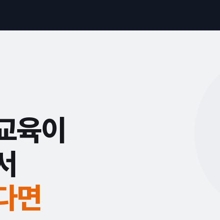
교육이
서
다면